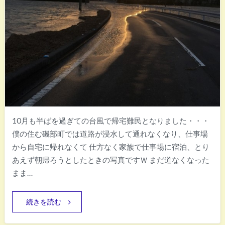
10月も半ばを過ぎての台風で帰宅難民となりました・・・
僕の住む磯部町では道路が浸水して通れなくなり、仕事場
から自宅に帰れなくて 仕方なく家族で仕事場に宿泊、とり
あえず朝帰ろうとしたときの写真ですＷ まだ道なくなった
まま…
続きを読む