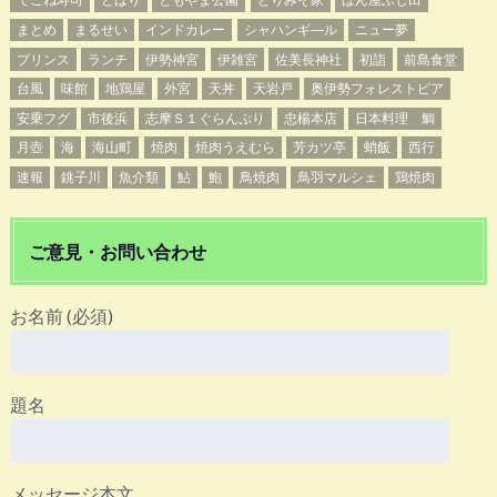
まとめ
まるせい
インドカレー
シャハンギ―ル
ニュー夢
プリンス
ランチ
伊勢神宮
伊雑宮
佐美長神社
初詣
前島食堂
台風
味館
地鶏屋
外宮
天丼
天岩戸
奥伊勢フォレストピア
安乗フグ
市後浜
志摩Ｓ１ぐらんぷり
忠楊本店
日本料理 鯛
月壺
海
海山町
焼肉
焼肉うえむら
芳カツ亭
蛸飯
西行
速報
銚子川
魚介類
鮎
鮑
鳥焼肉
鳥羽マルシェ
鶏焼肉
ご意見・お問い合わせ
お名前 (必須)
題名
メッセージ本文