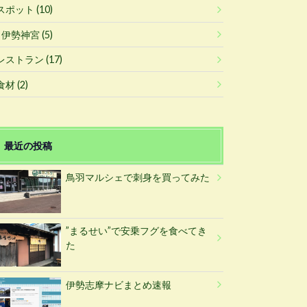
スポット
(10)
伊勢神宮
(5)
レストラン
(17)
食材
(2)
最近の投稿
鳥羽マルシェで刺身を買ってみた
”まるせい”で安乗フグを食べてき
た
伊勢志摩ナビまとめ速報