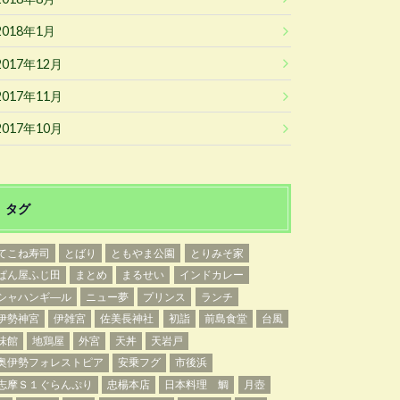
2018年1月
2017年12月
2017年11月
2017年10月
タグ
てこね寿司
とばり
ともやま公園
とりみそ家
ぱん屋ふじ田
まとめ
まるせい
インドカレー
シャハンギ―ル
ニュー夢
プリンス
ランチ
伊勢神宮
伊雑宮
佐美長神社
初詣
前島食堂
台風
味館
地鶏屋
外宮
天丼
天岩戸
奥伊勢フォレストピア
安乗フグ
市後浜
志摩Ｓ１ぐらんぷり
忠楊本店
日本料理 鯛
月壺