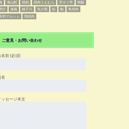
海
海山町
焼肉
焼肉うえむら
芳カツ亭
蛸飯
西行
速報
銚子川
魚介類
鮎
鮑
鳥焼肉
鳥羽マルシェ
鶏焼肉
ご意見・お問い合わせ
お名前 (必須)
題名
メッセージ本文