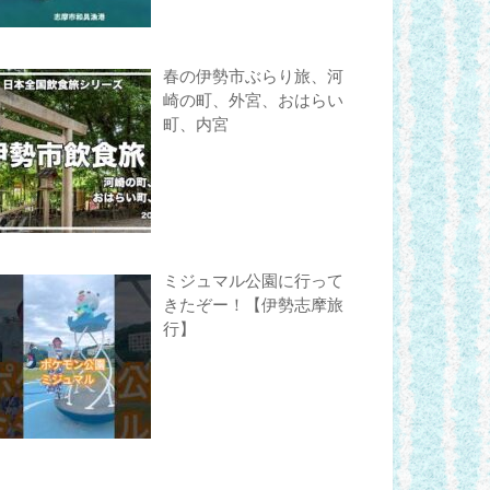
春の伊勢市ぶらり旅、河
崎の町、外宮、おはらい
町、内宮
ミジュマル公園に行って
きたぞー！【伊勢志摩旅
行】