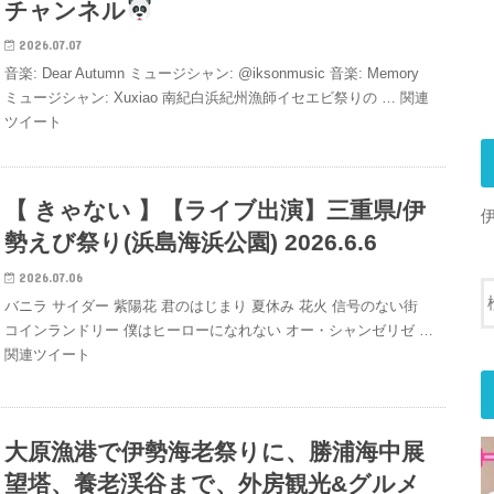
チャンネル
2026.07.07
音楽: Dear Autumn ミュージシャン: @iksonmusic 音楽: Memory
ミュージシャン: Xuxiao 南紀白浜紀州漁師イセエビ祭りの … 関連
ツイート
【 きゃない 】【ライブ出演】三重県/伊
勢えび祭り(浜島海浜公園) 2026.6.6
2026.07.06
バニラ サイダー 紫陽花 君のはじまり 夏休み 花火 信号のない街
コインランドリー 僕はヒーローになれない オー・シャンゼリゼ …
関連ツイート
大原漁港で伊勢海老祭りに、勝浦海中展
望塔、養老渓谷まで、外房観光&グルメ