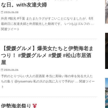
な日。with友達夫婦
2026.06.08
外房 #観光 #千葉 またまたラグがすごいことになりましたが、8月
最終日に友達夫婦と外房観光した動画です。 いつもはゴルフの …
関連ツイート
【愛媛グルメ】爆美女たちと伊勢海老ま
つり！ #愛媛グルメ #愛媛 #松山市居酒
屋
2026.06.06
予約のとりづらい大人の居酒屋 本当に美味い海の幸を知る大人た
ちの集う @ryouemaru 私の大のお気に入りで予約が … 関連ツイー
ト
伊勢海老祭り