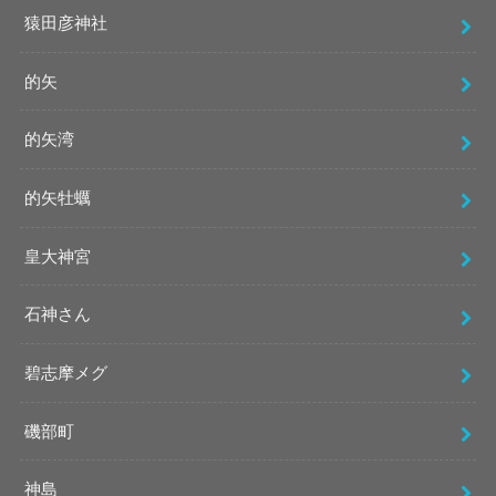
猿田彦神社
的矢
的矢湾
的矢牡蠣
皇大神宮
石神さん
碧志摩メグ
磯部町
神島