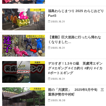
わらじ祭
福島わらじまつり 2025 わらじおどり
Part5
2025.10.31
伊勢忍者キングダム
【遭難】巨大迷路に行ったら帰れな
くなりました…
2025.10.31
英虞湾
デカすぎ！1.3キロ級 英虞湾エギン
グ #エギング #イカ釣り #釣り #イカ
#ボートエギング
2025.10.31
月夜見宮
雨の「月讀宮」 2025年5月中旬 三
重県伊勢市中村町
2025.10.30