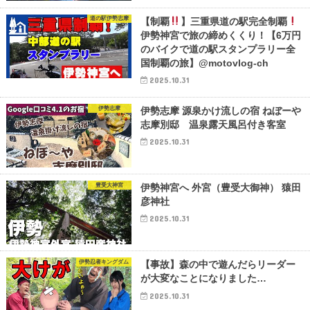
道の駅伊勢志摩
【制覇
】三重県道の駅完全制覇
伊勢神宮で旅の締めくくり！【6万円
のバイクで道の駅スタンプラリー全
国制覇の旅】@motovlog-ch
2025.10.31
伊勢志摩
伊勢志摩 源泉かけ流しの宿 ねぼーや
志摩別邸 温泉露天風呂付き客室
2025.10.31
豊受大神宮
伊勢神宮へ 外宮（豊受大御神） 猿田
彦神社
2025.10.31
伊勢忍者キングダム
【事故】森の中で遊んだらリーダー
が大変なことになりました…
2025.10.31