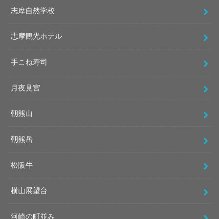
志摩自然学校
志摩観光ホテル
手こね寿司
月夜見宮
朝熊山
朝熊岳
松阪牛
横山展望台
河崎の町並み