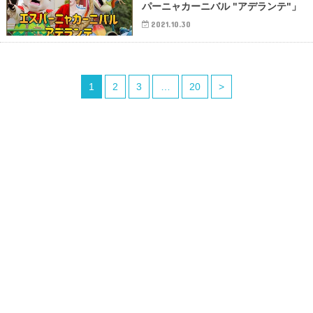
パーニャカーニバル "アデランテ"」
2021.10.30
1
2
3
…
20
>