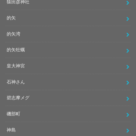
猿田彦神社
的矢
的矢湾
的矢牡蠣
皇大神宮
石神さん
碧志摩メグ
磯部町
神島