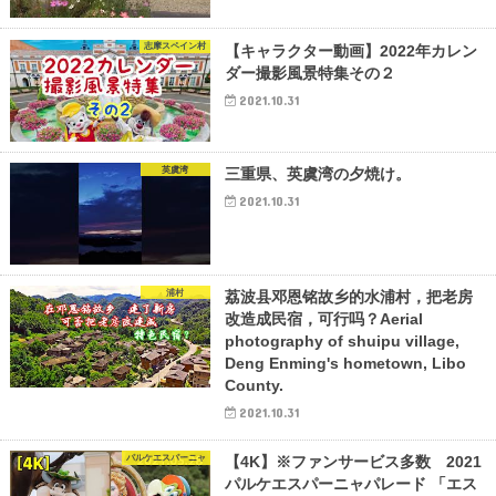
志摩スペイン村
【キャラクター動画】2022年カレン
ダー撮影風景特集その２
2021.10.31
英虞湾
三重県、英虞湾の夕焼け。
2021.10.31
浦村
荔波县邓恩铭故乡的水浦村，把老房
改造成民宿，可行吗？Aerial
photography of shuipu village,
Deng Enming's hometown, Libo
County.
2021.10.31
パルケエスパーニャ
【4K】※ファンサービス多数 2021
パルケエスパーニャパレード 「エス