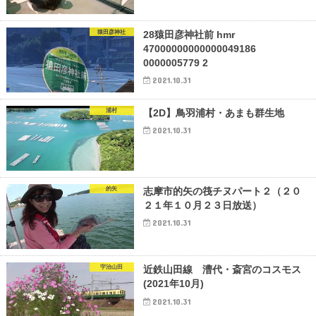
猿田彦神社
28猿田彦神社前 hmr
47000000000000049186
0000005779 2
2021.10.31
浦村
【2D】鳥羽浦村・あまも群生地
2021.10.31
的矢
志摩市的矢の筏チヌパート２（２０
２１年１０月２３日放送）
2021.10.31
宇治山田
近鉄山田線 漕代・斎宮のコスモス
(2021年10月)
2021.10.31