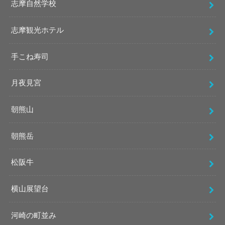
志摩自然学校
志摩観光ホテル
手こね寿司
月夜見宮
朝熊山
朝熊岳
松阪牛
横山展望台
河崎の町並み