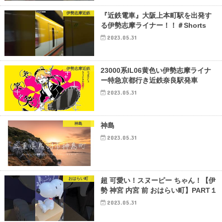
伊勢志摩近鉄
『近鉄電車』大阪上本町駅を出発す
る伊勢志摩ライナー！！＃Shorts
2023.05.31
伊勢志摩近鉄
23000系IL06黄色い伊勢志摩ライナ
ー特急京都行き近鉄奈良駅発車
2023.05.31
神島
神島
2023.05.31
おはらい町
超 可愛い！スヌーピー ちゃん！【伊
勢 神宮 内宮 前 おはらい町】PART１
2023.05.31