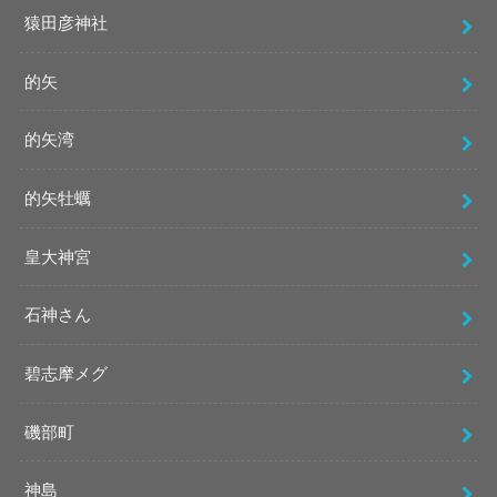
猿田彦神社
的矢
的矢湾
的矢牡蠣
皇大神宮
石神さん
碧志摩メグ
磯部町
神島