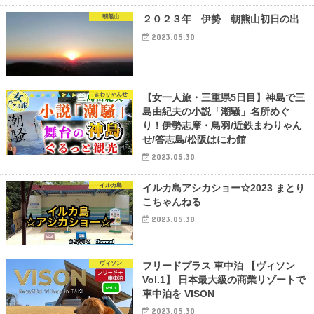
朝熊山
２０２３年 伊勢 朝熊山初日の出
2023.05.30
まわりゃんせ
【女一人旅・三重県5日目】神島で三
島由紀夫の小説「潮騒」名所めぐ
り！伊勢志摩・鳥羽/近鉄まわりゃん
せ/答志島/松阪はにわ館
2023.05.30
イルカ島
イルカ島アシカショー☆2023 まとり
こちゃんねる
2023.05.30
ヴィソン
フリードプラス 車中泊 【ヴィソン
Vol.1】 日本最大級の商業リゾートで
車中泊を VISON
2023.05.30