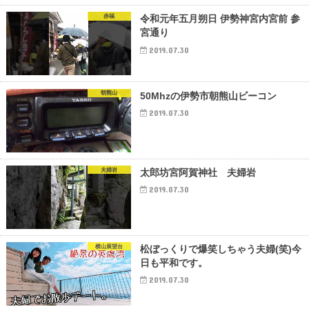
赤福
令和元年五月朔日 伊勢神宮内宮前 参
宮通り
2019.07.30
朝熊山
50Mhzの伊勢市朝熊山ビーコン
2019.07.30
夫婦岩
太郎坊宮阿賀神社 夫婦岩
2019.07.30
横山展望台
松ぼっくりで爆笑しちゃう夫婦(笑)今
日も平和です。
2019.07.30