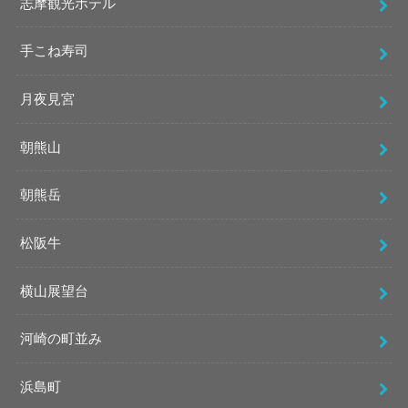
志摩観光ホテル
手こね寿司
月夜見宮
朝熊山
朝熊岳
松阪牛
横山展望台
河崎の町並み
浜島町