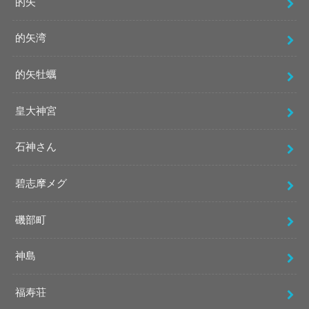
的矢
的矢湾
的矢牡蠣
皇大神宮
石神さん
碧志摩メグ
磯部町
神島
福寿荘