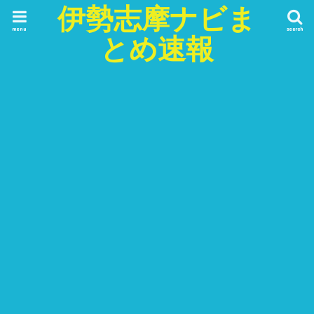
伊勢志摩ナビま
menu
search
とめ速報