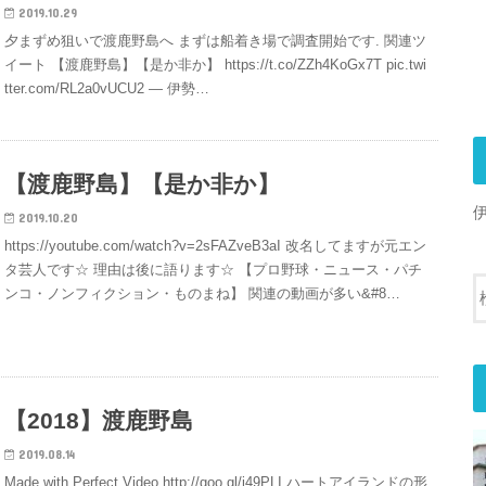
2019.10.29
夕まずめ狙いで渡鹿野島へ まずは船着き場で調査開始です. 関連ツ
イート 【渡鹿野島】【是か非か】 https://t.co/ZZh4KoGx7T pic.twi
tter.com/RL2a0vUCU2 — 伊勢…
【渡鹿野島】【是か非か】
2019.10.20
https://youtube.com/watch?v=2sFAZveB3aI 改名してますが元エン
タ芸人です☆ 理由は後に語ります☆ 【プロ野球・ニュース・パチ
ンコ・ノンフィクション・ものまね】 関連の動画が多い&#8…
【2018】渡鹿野島
2019.08.14
Made with Perfect Video http://goo.gl/j49PLI ハートアイランドの形