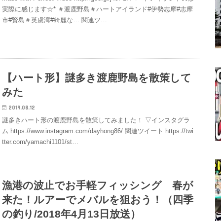
実際に感じます☆* ＃渡鹿野島＃ハートアイランド#伊勢志摩#志摩
市#賢島＃英虞湾#綺麗な… 関連ツ…
【ハート形】謎多き渡鹿野島を散策して
みた
2019.08.12
謎多きハート形の渡鹿野島を散策してみました！ ▽インスタグラ
ム https://www.instagram.com/dayhong86/ 関連ツイート https://twi
tter.com/yamachi1101/st…
漁港の波止でお手軽フィッシング 春が
来た！ルアーでメバルを狙おう！（四季
の釣り/2018年4月13日放送）