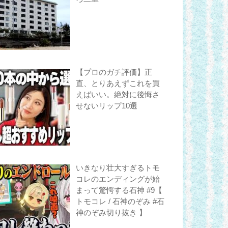
【プロのガチ評価】正
直、とりあえずこれを買
えばいい。絶対に後悔さ
せないリップ10選
いきなり壮大すぎるトモ
コレのエンディングが始
まって驚愕する石神 #9【
トモコレ / 石神のぞみ #石
神のぞみ切り抜き 】