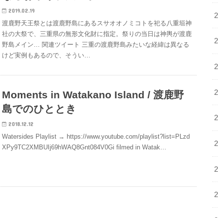
2019.02.19
渡鹿野天王祭とは渡鹿野島にあるスサオオノミコトを祀る八重垣神
社の大祭で、三重県の無形文化財に指定。祭りの当日は神輿が渡鹿
野島メイン… 関連ツイート 三重の渡鹿野島みたいな経緯は異なる
けど実例もあるので、そうい…
Moments in Watakano Island / 渡鹿野
島でのひととき
2018.12.12
Watersides Playlist → https://www.youtube.com/playlist?list=PLzd
XPy9TC2XMBUIj69hWAQ8Gnt084V0Gi filmed in Watak…