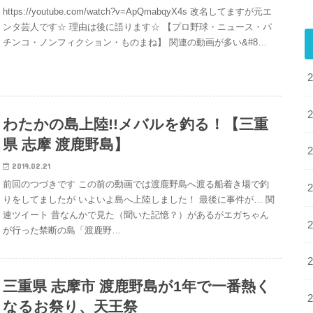
https://youtube.com/watch?v=ApQmabqyX4s 改名してますが元エ
ンタ芸人です☆ 理由は後に語ります☆ 【プロ野球・ニュース・パ
チンコ・ノンフィクション・ものまね】 関連の動画が多い&#8…
わたかの島上陸!!メバルを釣る！【三重
県 志摩 渡鹿野島】
2019.02.21
前回のつづきです この前の動画では渡鹿野島へ渡る船着き場で釣
りをしてましたが いよいよ島へ上陸しました！ 最後に事件が… 関
連ツイート 昔なんかで見た（聞いた記憶？）があるがエガちゃん
が行った禁断の島「渡鹿野…
三重県 志摩市 渡鹿野島が1年で一番熱く
なるお祭り、天王祭